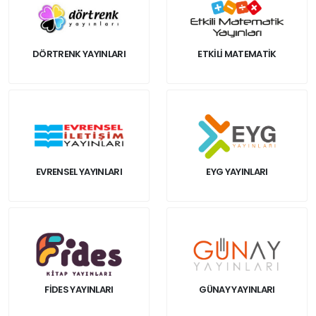
DÖRTRENK YAYINLARI
ETKİLİ MATEMATİK
EVRENSEL YAYINLARI
EYG YAYINLARI
FİDES YAYINLARI
GÜNAY YAYINLARI