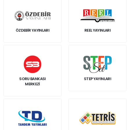
ÖZDEBİR YAYINLARI
REEL YAYINLARI
SORU BANKASI
STEP YAYINLARI
MERKEZİ