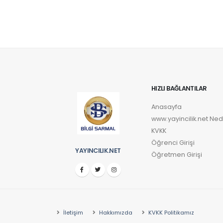
12. Soru
Vide
C
13. Soru
Vide
A
HIZLI BAĞLANTILAR
Anasayfa
www.yayincilik.net Ned
KVKK
Öğrenci Girişi
YAYINCILIK.NET
Öğretmen Girişi
İletişim
Hakkımızda
KVKK Politikamız