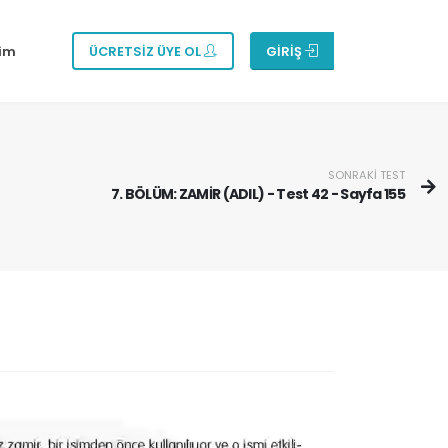
şim
ÜCRETSİZ ÜYE OL
GİRİŞ
SONRAKİ TEST
7. BÖLÜM: ZAMİR (ADIL) - Test 42 - Sayfa 155