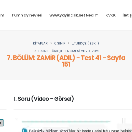
tım
Tüm Yayınevleri
www.yayincilik.net Nedir?
KVKK
İleti
KİTAPLAR
6.SINIF
_TÜRKÇE ( ESKİ )
6.SINIF TÜRKÇE FENOMENİ 2020-2021
7. BÖLÜM: ZAMİR (ADIL) - Test 41 - Sayfa
151
1. Soru (Video - Görsel)
o