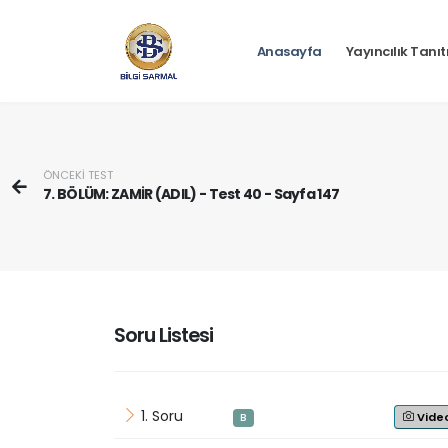
Anasayfa
Yayıncılık Tanı
ÖNCEKİ TEST
7. BÖLÜM: ZAMİR (ADIL) - Test 40 - Sayfa 147
Soru Listesi
1. Soru
Vide
B