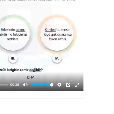
00:38
Mute
Settings
PIP
Enter
fullscreen