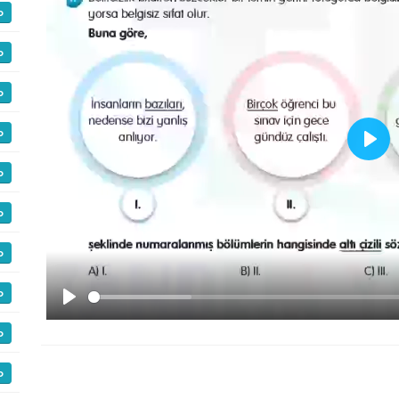
o
o
o
o
Play
o
o
o
o
Play
o
o