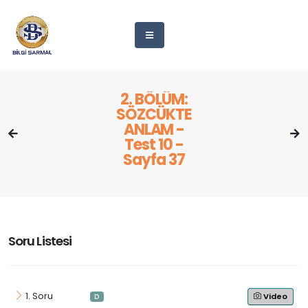
2. BÖLÜM:
SÖZCÜKTE
ANLAM -
Test 10 -
Sayfa 37
Soru Listesi
1. Soru
Video
D