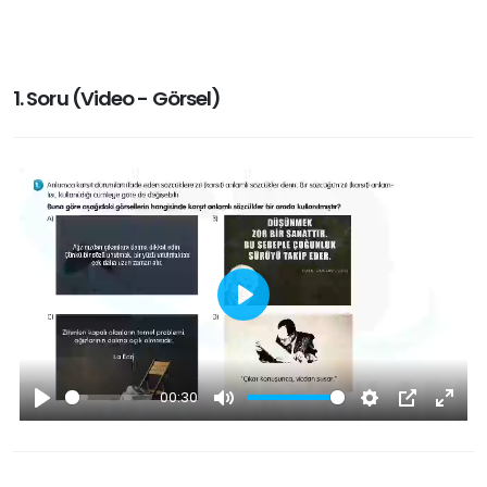
1. Soru (Video - Görsel)
Play
00:30
Play
Mute
Settings
PIP
Enter
fullsc