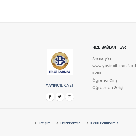
13. Soru
Vide
A
14. Soru
Vide
C
15. Soru
Vide
C
HIZLI BAĞLANTILAR
Anasayfa
www.yayincilik.net Ned
KVKK
Öğrenci Girişi
YAYINCILIK.NET
Öğretmen Girişi
İletişim
Hakkımızda
KVKK Politikamız