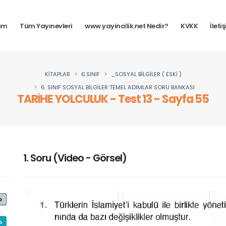
tım
Tüm Yayınevleri
www.yayincilik.net Nedir?
KVKK
İleti
KİTAPLAR
6.SINIF
_SOSYAL BİLGİLER ( ESKİ )
6. SINIF SOSYAL BİLGİLER TEMEL ADIMLAR SORU BANKASI
TARİHE YOLCULUK - Test 13 - Sayfa 55
1. Soru (Video - Görsel)
o
o