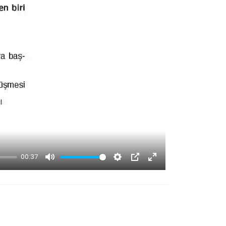
00:37
Mute
Settings
PIP
Enter
fullscreen