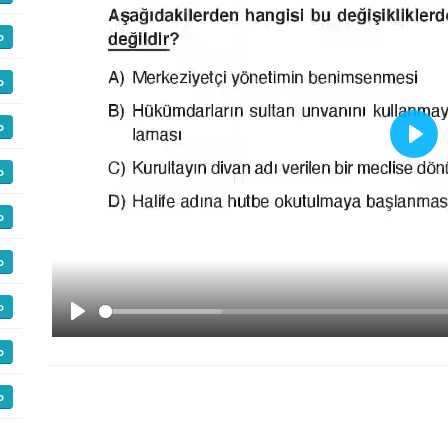
o
o
o
Play
o
o
o
o
Play
o
o
o