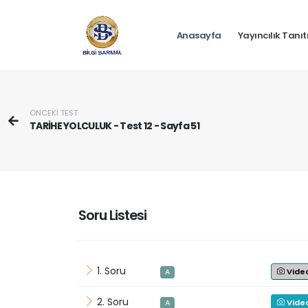
Anasayfa
Yayıncılık Tanı
ÖNCEKİ TEST
TARİHE YOLCULUK - Test 12 - Sayfa 51
Soru Listesi
1. Soru
Vide
A
2. Soru
Vide
A