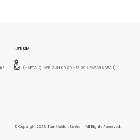
o
o
o
İLETİŞİM
ir?
(HAFTA İÇİ HER GÜN 09:00 - 18:00 / PAZAR KAPALI)
© Copyright 2026. Tüm Hakları Saklıdır | All Rights Reserved.