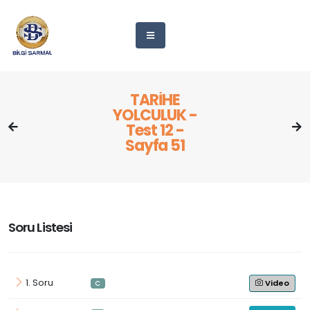
TARİHE
YOLCULUK -
Test 12 -
Sayfa 51
Soru Listesi
1. Soru
Video
C