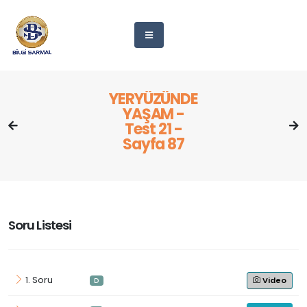
YERYÜZÜNDE
YAŞAM -
Test 21 -
Sayfa 87
Soru Listesi
1. Soru
Video
D