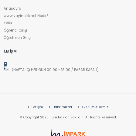
Anasayfa
www.yayincilik.net Nedir?
KVKK
Öğrenci Girişi
Öğretmen Girişi
İLETİŞİM
(HAFTA İÇİ HER GÜN 09:00 - 18:00 / PAZAR KAPALI)
İletişim
Hakkımızda
KVKK Politikamız
© Copyright 2026. Tüm Hakları Saklıdır | All Rights Reserved.